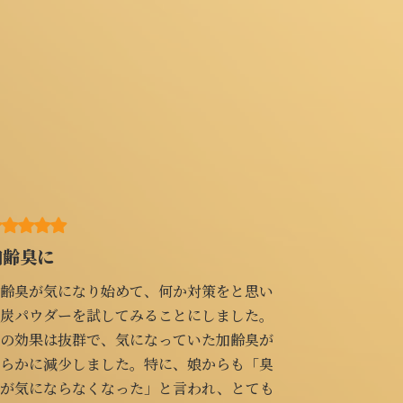
毛穴汚れに
気になり始めて、何か対策をと思い
いつも使っている洗顔
ダーを試してみることにしました。
ろ、悩んでいた小鼻の
は抜群で、気になっていた加齢臭が
長年にわたりあれこれ
減少しました。特に、娘からも「臭
週一回程度の使用で悩
ならなくなった」と言われ、とても
た。洗浄力が高いので