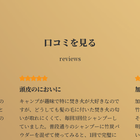
口コミを見る
reviews
頭皮のにおいに
加齢臭に
キャンプが趣味で特に焚き火が大好きなので
加齢臭が
すが、どうしても髪の毛に付いた焚き火の匂
竹炭パウ
いが取れにくくて、毎回3回位シャンプーし
その効果
ていました。普段通りのシャンプーに竹炭パ
明らかに
ウダーを混ぜて使ってみると、1回で完璧に
いが気に