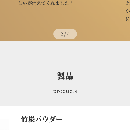
匂いが消えてくれました！
ホッとし
から、自
になり、
3
/
4
製品
products
ダー