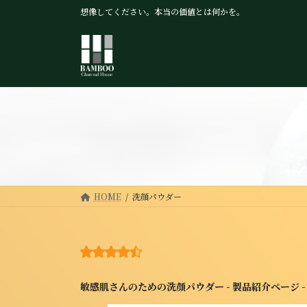
コ
ナ
想像してください。本当の価値とは何かを。
ン
ビ
テ
ゲ
ン
ー
ツ
シ
へ
ョ
ス
ン
キ
に
ッ
移
プ
動
HOME
洗顔パウダー
敏感肌さんのための洗顔パウダー - 製品紹介ページ - Bam