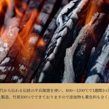
炭は、江戸時代から伝わる伝統の半兵衛窯を使い、800〜1200℃で
製造、竹炭100%でできておりますので添加物も着色料も全